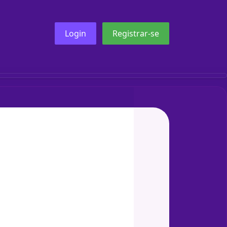
Login
Registrar-se