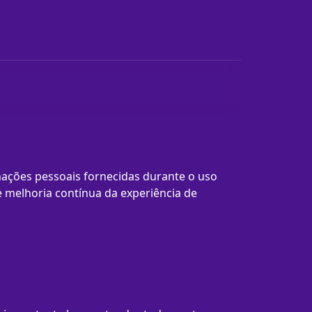
mações pessoais fornecidas durante o uso
e melhoria contínua da experiência de