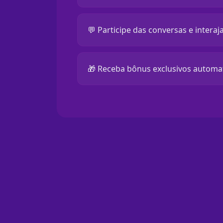
💬 Participe das conversas e interaj
🎁 Receba bônus exclusivos autom