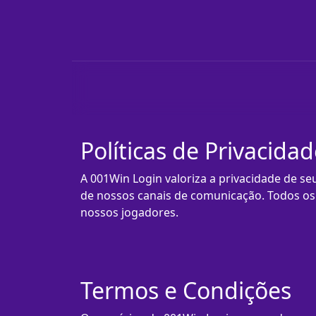
Políticas de Privacida
A 001Win Login valoriza a privacidade de s
de nossos canais de comunicação. Todos os 
nossos jogadores.
Termos e Condições