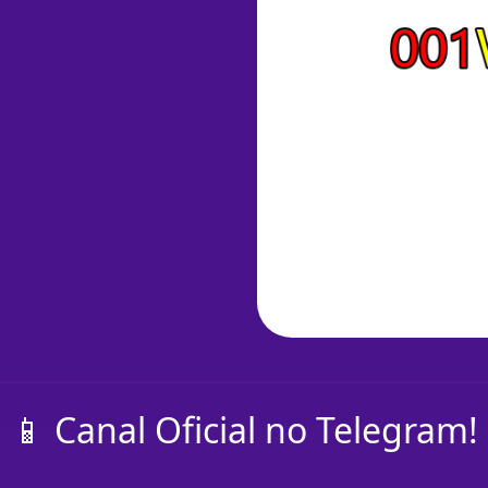
📱 Canal Oficial no Telegram!