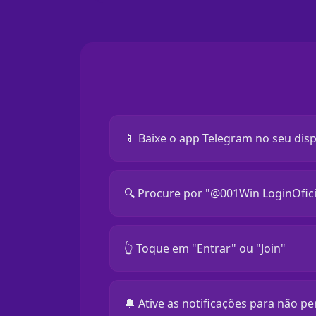
📱 Baixe o app Telegram no seu disp
🔍 Procure por "@001Win LoginOfici
👆 Toque em "Entrar" ou "Join"
🔔 Ative as notificações para não p