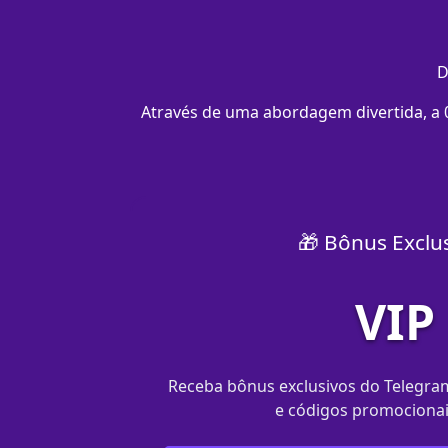
D
Através de uma abordagem divertida, a 
🎁 Bônus Exclu
VIP
Receba bônus exclusivos do Telegra
e códigos promocionai