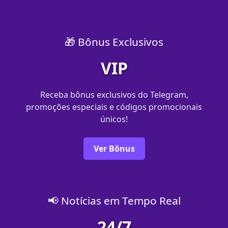
🎁 Bônus Exclusivos
VIP
Receba bônus exclusivos do Telegram,
promoções especiais e códigos promocionais
únicos!
Ver Bônus
📢 Notícias em Tempo Real
24/7