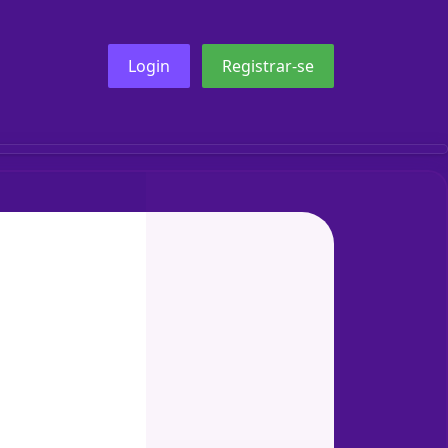
Login
Registrar-se