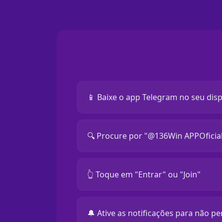
📱 Baixe o app Telegram no seu disp
🔍 Procure por "@136Win APPOficia
👆 Toque em "Entrar" ou "Join"
🔔 Ative as notificações para não p