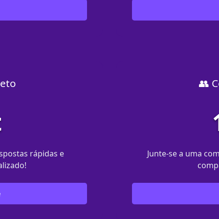
reto
👥 
t
espostas rápidas e
Junte-se a uma com
lizado!
compa
e