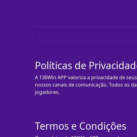
Políticas de Privacida
A 136Win APP valoriza a privacidade de seu
nossos canais de comunicação. Todos os dad
jogadores.
Termos e Condições