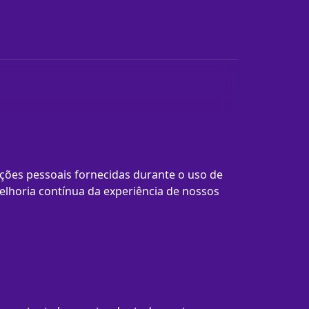
ções pessoais fornecidas durante o uso de
elhoria contínua da experiência de nossos