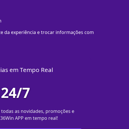
m
nte da experiência e trocar informações com
cias em Tempo Real
24/7
e todas as novidades, promoções e
136Win APP em tempo real!