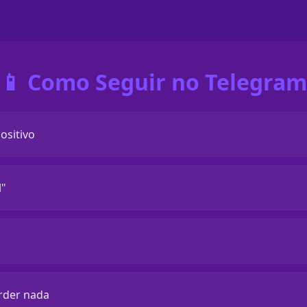
📱 Como Seguir no Telegram
ositivo
l"
erder nada