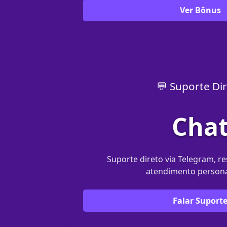
Ver Bônus
💬 Suporte Di
Cha
Suporte direto via Telegram, r
atendimento persona
Falar Suport