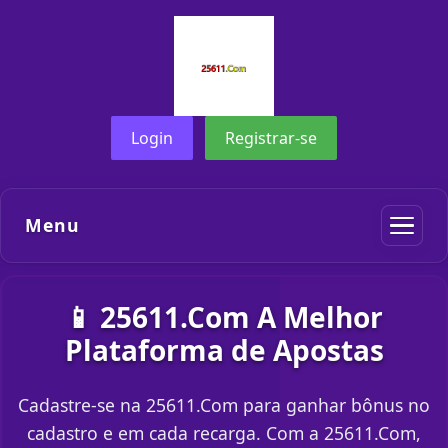
Login
Registrar-se
Menu
📱 25611.Com A Melhor
Plataforma de Apostas
Cadastre-se na 25611.Com para ganhar bônus no
cadastro e em cada recarga. Com a 25611.Com,