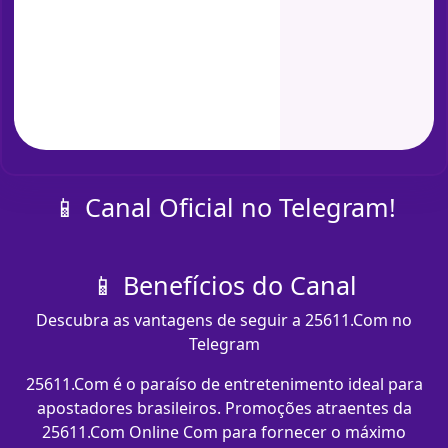
📱 Canal Oficial no Telegram!
📱 Benefícios do Canal
Descubra as vantagens de seguir a 25611.Com no
Telegram
25611.Com é o paraíso de entretenimento ideal para
apostadores brasileiros. Promoções atraentes da
25611.Com Online Com para fornecer o máximo