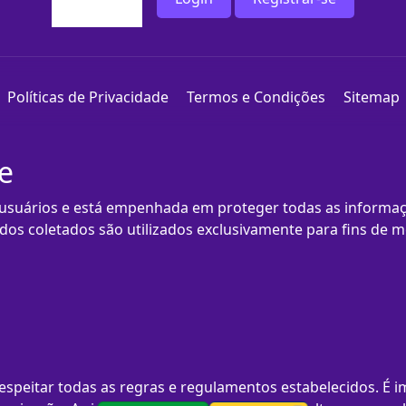
Políticas de Privacidade
Termos e Condições
Sitemap
de
s usuários e está empenhada em proteger todas as informa
os coletados são utilizados exclusivamente para fins de m
peitar todas as regras e regulamentos estabelecidos. É i