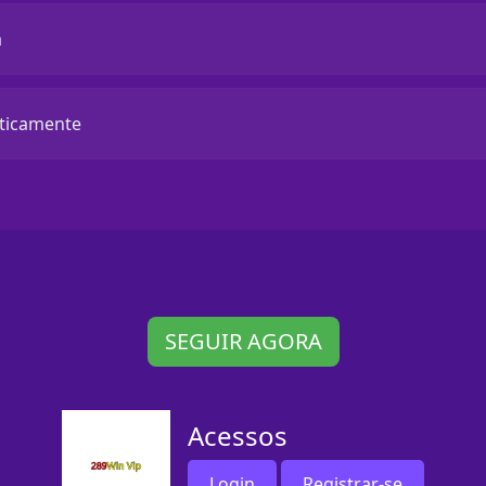
a
aticamente
SEGUIR AGORA
Acessos
Login
Registrar-se