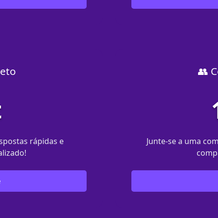
reto
👥 
t
espostas rápidas e
Junte-se a uma com
lizado!
compa
e