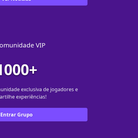
Comunidade VIP
1000+
unidade exclusiva de jogadores e
rtilhe experiências!
Entrar Grupo