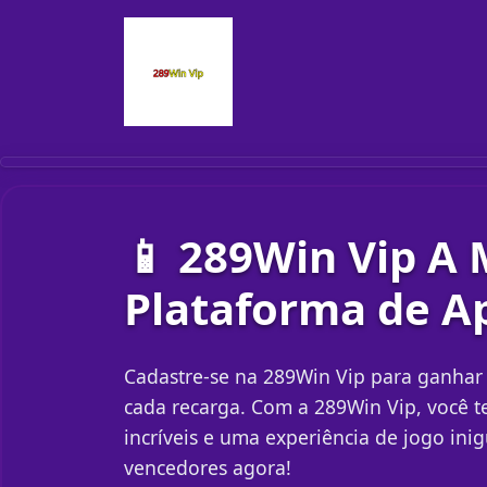
📱 289Win Vip A
Plataforma de A
Cadastre-se na 289Win Vip para ganhar
cada recarga. Com a 289Win Vip, você 
incríveis e uma experiência de jogo inig
vencedores agora!