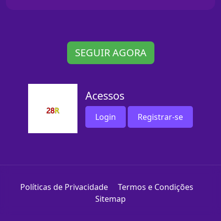
SEGUIR AGORA
Acessos
Login
Registrar-se
Políticas de Privacidade
Termos e Condições
Sitemap