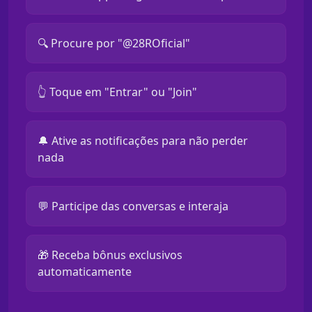
🔍 Procure por "@28ROficial"
👆 Toque em "Entrar" ou "Join"
🔔 Ative as notificações para não perder
nada
💬 Participe das conversas e interaja
🎁 Receba bônus exclusivos
automaticamente