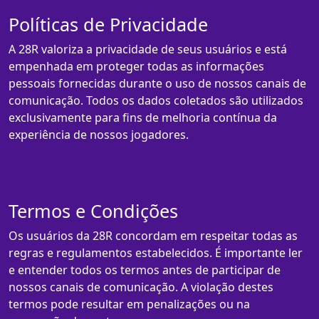
Políticas de Privacidade
A 28R valoriza a privacidade de seus usuários e está
empenhada em proteger todas as informações
pessoais fornecidas durante o uso de nossos canais de
comunicação. Todos os dados coletados são utilizados
exclusivamente para fins de melhoria contínua da
experiência de nossos jogadores.
Termos e Condições
Os usuários da 28R concordam em respeitar todas as
regras e regulamentos estabelecidos. É importante ler
e entender todos os termos antes de participar de
nossos canais de comunicação. A violação destes
termos pode resultar em penalizações ou na