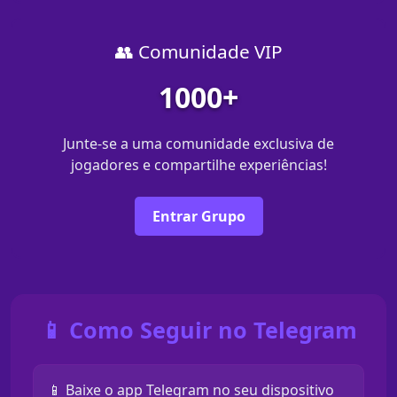
👥 Comunidade VIP
1000+
Junte-se a uma comunidade exclusiva de
jogadores e compartilhe experiências!
Entrar Grupo
📱 Como Seguir no Telegram
📱 Baixe o app Telegram no seu dispositivo