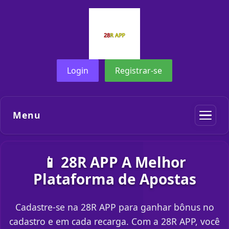
Login
Registrar-se
Menu
📱 28R APP A Melhor
Plataforma de Apostas
Cadastre-se na 28R APP para ganhar bônus no
cadastro e em cada recarga. Com a 28R APP, você