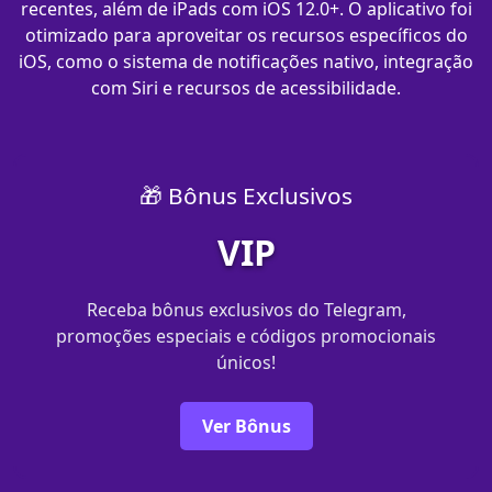
recentes, além de iPads com iOS 12.0+. O aplicativo foi
otimizado para aproveitar os recursos específicos do
iOS, como o sistema de notificações nativo, integração
com Siri e recursos de acessibilidade.
🎁 Bônus Exclusivos
VIP
Receba bônus exclusivos do Telegram,
promoções especiais e códigos promocionais
únicos!
Ver Bônus