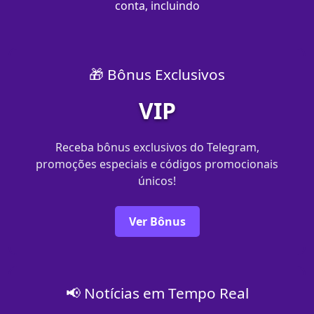
conta, incluindo
🎁 Bônus Exclusivos
VIP
Receba bônus exclusivos do Telegram,
promoções especiais e códigos promocionais
únicos!
Ver Bônus
📢 Notícias em Tempo Real