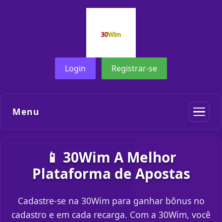
Login
Registrar-se
Menu
📱 30Wim A Melhor
Plataforma de Apostas
Cadastre-se na 30Wim para ganhar bônus no
cadastro e em cada recarga. Com a 30Wim, você