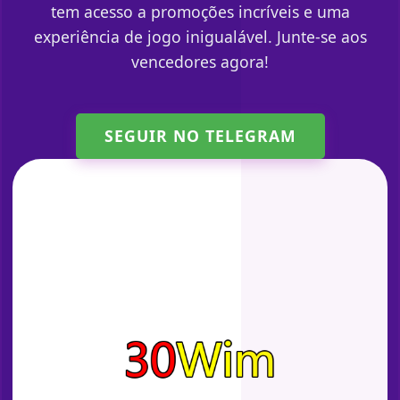
tem acesso a promoções incríveis e uma
experiência de jogo inigualável. Junte-se aos
vencedores agora!
SEGUIR NO TELEGRAM