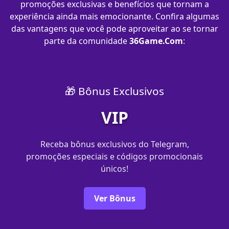
promoções exclusivas e benefícios que tornam a
experiência ainda mais emocionante. Confira algumas
das vantagens que você pode aproveitar ao se tornar
parte da comunidade
36Game.Com
:
🎁 Bônus Exclusivos
VIP
Receba bônus exclusivos do Telegram,
promoções especiais e códigos promocionais
únicos!
Ver Bônus