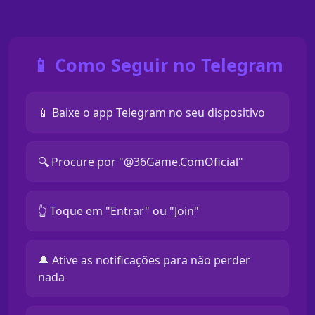
📱 Como Seguir no Telegram
📱 Baixe o app Telegram no seu dispositivo
🔍 Procure por "@36Game.ComOficial"
👆 Toque em "Entrar" ou "Join"
🔔 Ative as notificações para não perder
nada