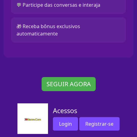
💬 Participe das conversas e interaja
🎁 Receba bônus exclusivos
automaticamente
SEGUIR AGORA
Acessos
Login
Registrar-se