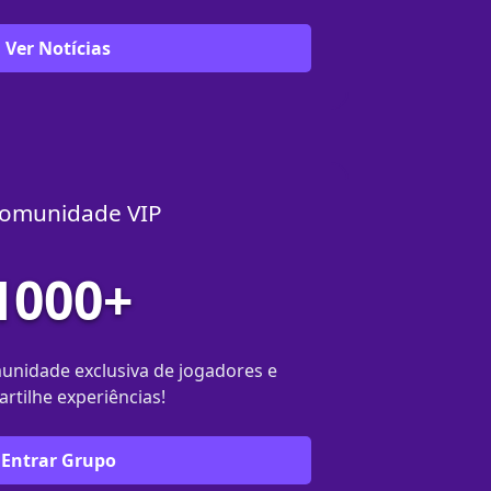
Ver Notícias
Comunidade VIP
1000+
unidade exclusiva de jogadores e
rtilhe experiências!
Entrar Grupo