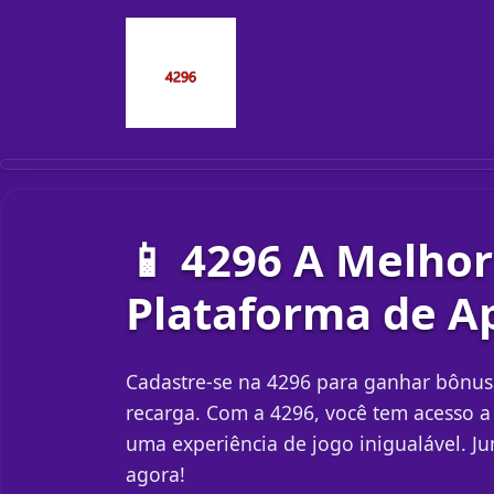
📱 4296 A Melhor
Plataforma de A
Cadastre-se na 4296 para ganhar bônus
recarga. Com a 4296, você tem acesso a
uma experiência de jogo inigualável. J
agora!