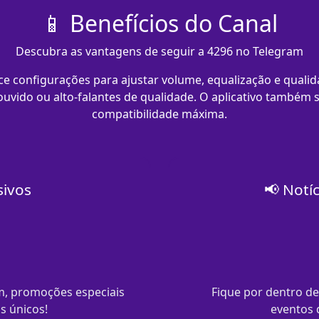
📱 Benefícios do Canal
Descubra as vantagens de seguir a 4296 no Telegram
ece configurações para ajustar volume, equalização e qualid
vido ou alto-falantes de qualidade. O aplicativo também 
compatibilidade máxima.
sivos
📢 Notí
m, promoções especiais
Fique por dentro d
s únicos!
eventos 