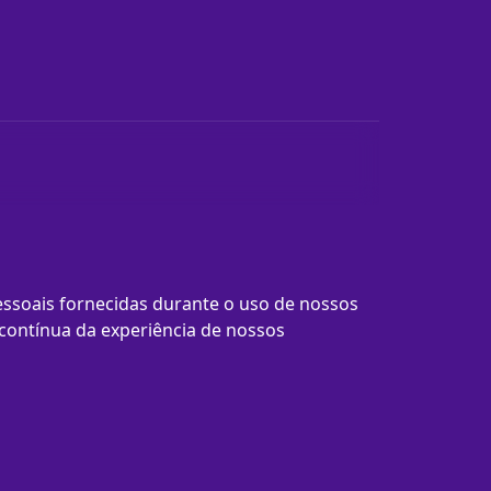
essoais fornecidas durante o uso de nossos
 contínua da experiência de nossos