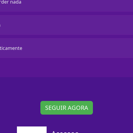
erder nada
a
aticamente
SEGUIR AGORA