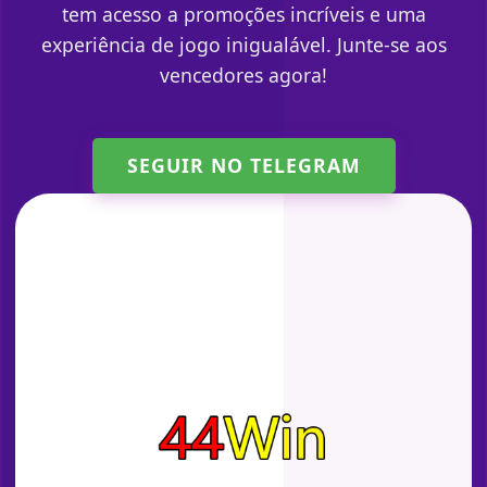
tem acesso a promoções incríveis e uma
experiência de jogo inigualável. Junte-se aos
vencedores agora!
SEGUIR NO TELEGRAM