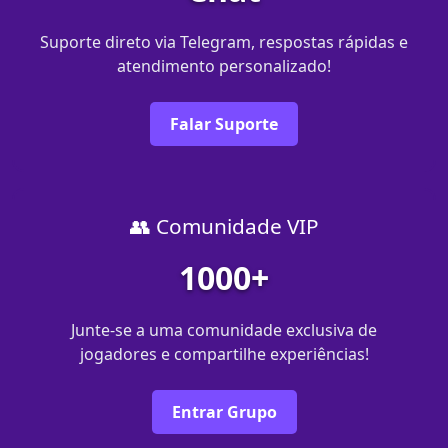
Suporte direto via Telegram, respostas rápidas e
atendimento personalizado!
Falar Suporte
👥 Comunidade VIP
1000+
Junte-se a uma comunidade exclusiva de
jogadores e compartilhe experiências!
Entrar Grupo