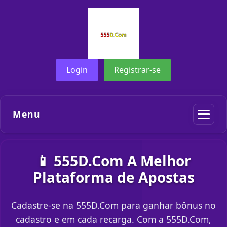
Login
Registrar-se
Menu
📱 555D.Com A Melhor
Plataforma de Apostas
Cadastre-se na 555D.Com para ganhar bônus no
cadastro e em cada recarga. Com a 555D.Com,