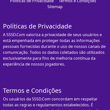
Políticas de Privacidade
Termos e Condições
Sitemap
Políticas de Privacidade
A 555D.Com valoriza a privacidade de seus usuários e
está empenhada em proteger todas as informações
pessoais fornecidas durante o uso de nossos canais de
comunicação. Todos os dados coletados são utilizados
exclusivamente para fins de melhoria contínua da
experiência de nossos jogadores.
Termos e Condições
Os usuários da 555D.Com concordam em respeitar
todas as regras e regulamentos estabelecidos. É