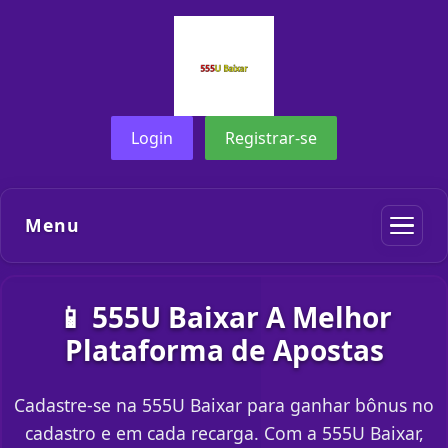
Login
Registrar-se
Menu
📱 555U Baixar A Melhor
Plataforma de Apostas
Cadastre-se na 555U Baixar para ganhar bônus no
cadastro e em cada recarga. Com a 555U Baixar,