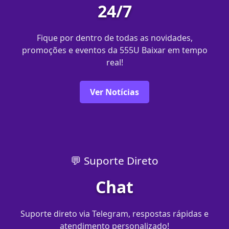
24/7
Fique por dentro de todas as novidades,
promoções e eventos da 555U Baixar em tempo
real!
Ver Notícias
💬 Suporte Direto
Chat
Suporte direto via Telegram, respostas rápidas e
atendimento personalizado!