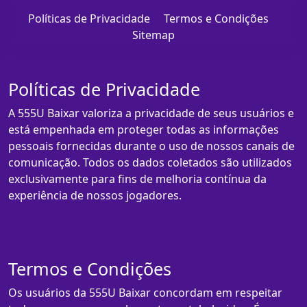
Políticas de Privacidade
Termos e Condições
Sitemap
Políticas de Privacidade
A 555U Baixar valoriza a privacidade de seus usuários e
está empenhada em proteger todas as informações
pessoais fornecidas durante o uso de nossos canais de
comunicação. Todos os dados coletados são utilizados
exclusivamente para fins de melhoria contínua da
experiência de nossos jogadores.
Termos e Condições
Os usuários da 555U Baixar concordam em respeitar