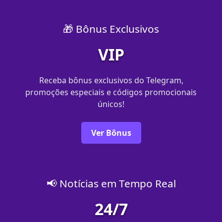
🎁 Bônus Exclusivos
VIP
Receba bônus exclusivos do Telegram,
promoções especiais e códigos promocionais
únicos!
Ver Bônus
📢 Notícias em Tempo Real
24/7