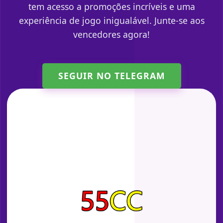
tem acesso a promoções incríveis e uma
experiência de jogo inigualável. Junte-se aos
vencedores agora!
SEGUIR NO TELEGRAM