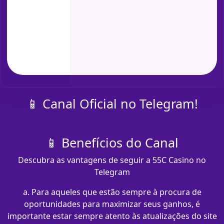
📱 Canal Oficial no Telegram!
📱 Benefícios do Canal
Descubra as vantagens de seguir a 55C Casino no
Telegram
a. Para aqueles que estão sempre à procura de
oportunidades para maximizar seus ganhos, é
importante estar sempre atento às atualizações do site