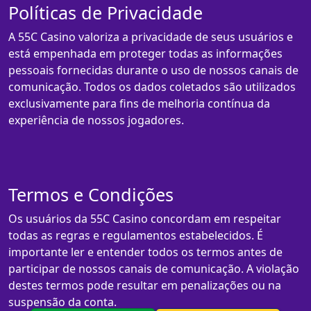
Políticas de Privacidade
A 55C Casino valoriza a privacidade de seus usuários e
está empenhada em proteger todas as informações
pessoais fornecidas durante o uso de nossos canais de
comunicação. Todos os dados coletados são utilizados
exclusivamente para fins de melhoria contínua da
experiência de nossos jogadores.
Termos e Condições
Os usuários da 55C Casino concordam em respeitar
todas as regras e regulamentos estabelecidos. É
importante ler e entender todos os termos antes de
participar de nossos canais de comunicação. A violação
destes termos pode resultar em penalizações ou na
suspensão da conta.