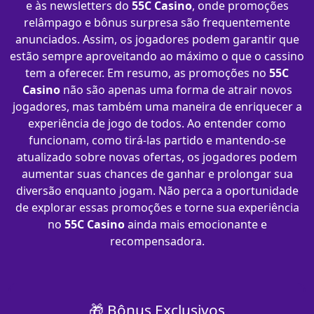
e às newsletters do
55C Casino
, onde promoções
relâmpago e bônus surpresa são frequentemente
anunciados. Assim, os jogadores podem garantir que
estão sempre aproveitando ao máximo o que o cassino
tem a oferecer. Em resumo, as promoções no
55C
Casino
não são apenas uma forma de atrair novos
jogadores, mas também uma maneira de enriquecer a
experiência de jogo de todos. Ao entender como
funcionam, como tirá-las partido e mantendo-se
atualizado sobre novas ofertas, os jogadores podem
aumentar suas chances de ganhar e prolongar sua
diversão enquanto jogam. Não perca a oportunidade
de explorar essas promoções e torne sua experiência
no
55C Casino
ainda mais emocionante e
recompensadora.
🎁 Bônus Exclusivos