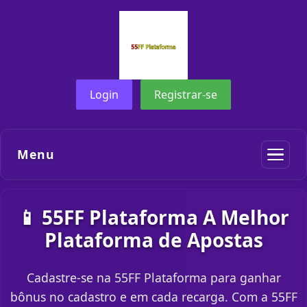
Login
Registrar-se
Menu
📱 55FF Plataforma A Melhor
Plataforma de Apostas
Cadastre-se na 55FF Plataforma para ganhar
bônus no cadastro e em cada recarga. Com a 55FF