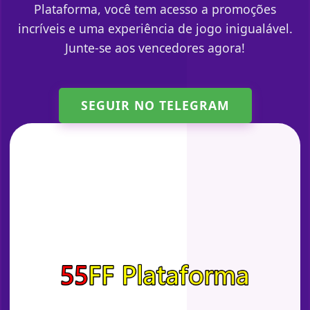
Plataforma, você tem acesso a promoções
incríveis e uma experiência de jogo inigualável.
Junte-se aos vencedores agora!
SEGUIR NO TELEGRAM