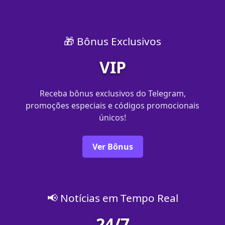
🎁 Bônus Exclusivos
VIP
Receba bônus exclusivos do Telegram,
promoções especiais e códigos promocionais
únicos!
Ver Bônus
📢 Notícias em Tempo Real
24/7