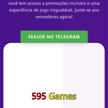
você tem acesso a promoções incríveis e uma
experiência de jogo inigualável. Junte-se aos
vencedores agora!
SEGUIR NO TELEGRAM