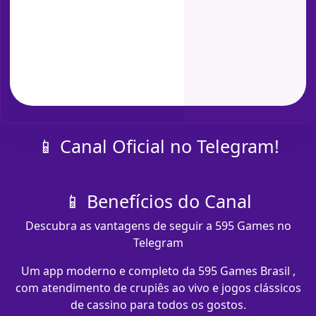
📱 Canal Oficial no Telegram!
📱 Benefícios do Canal
Descubra as vantagens de seguir a 595 Games no
Telegram
Um app moderno e completo da 595 Games Brasil ,
com atendimento de crupiês ao vivo e jogos clássicos
de cassino para todos os gostos.