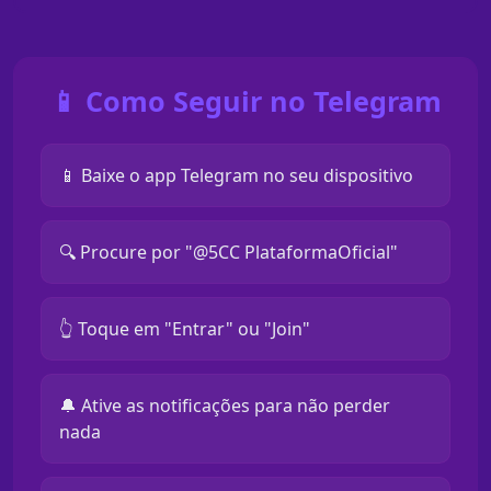
📱 Como Seguir no Telegram
📱 Baixe o app Telegram no seu dispositivo
🔍 Procure por "@5CC PlataformaOficial"
👆 Toque em "Entrar" ou "Join"
🔔 Ative as notificações para não perder
nada