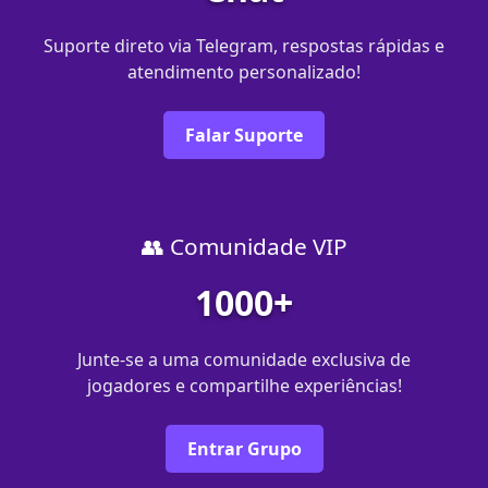
Suporte direto via Telegram, respostas rápidas e
atendimento personalizado!
Falar Suporte
👥 Comunidade VIP
1000+
Junte-se a uma comunidade exclusiva de
jogadores e compartilhe experiências!
Entrar Grupo