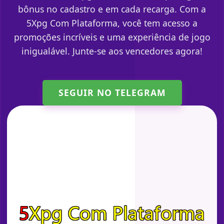
bônus no cadastro e em cada recarga. Com a
5Xpg Com Plataforma, você tem acesso a
promoções incríveis e uma experiência de jogo
inigualável. Junte-se aos vencedores agora!
SEGUIR NO TELEGRAM