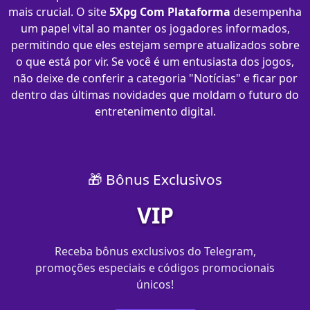
mais crucial. O site
5Xpg Com Plataforma
desempenha
um papel vital ao manter os jogadores informados,
permitindo que eles estejam sempre atualizados sobre
o que está por vir. Se você é um entusiasta dos jogos,
não deixe de conferir a categoria "Notícias" e ficar por
dentro das últimas novidades que moldam o futuro do
entretenimento digital.
🎁 Bônus Exclusivos
VIP
Receba bônus exclusivos do Telegram,
promoções especiais e códigos promocionais
únicos!