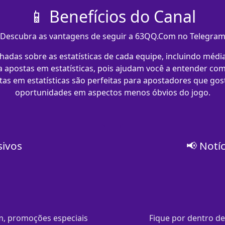
📱 Benefícios do Canal
Descubra as vantagens de seguir a 63QQ.Com no Telegra
adas sobre as estatísticas de cada equipe, incluindo média
ra apostas em estatísticas, pois ajudam você a entender c
stas em estatísticas são perfeitas para apostadores que go
oportunidades em aspectos menos óbvios do jogo.
sivos
📢 Notí
m, promoções especiais
Fique por dentro d