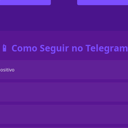
📱 Como Seguir no Telegram
ositivo