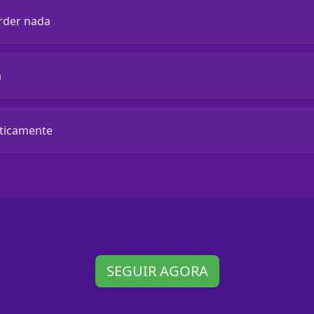
erder nada
a
aticamente
SEGUIR AGORA