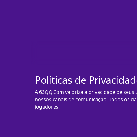
Políticas de Privacida
A 63QQ.Com valoriza a privacidade de seus
nossos canais de comunicação. Todos os dad
jogadores.