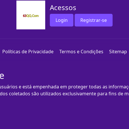
Acessos
Login
Registrar-se
Políticas de Privacidade
Termos e Condições
Sitemap
de
 usuários e está empenhada em proteger todas as informaç
os coletados são utilizados exclusivamente para fins de m