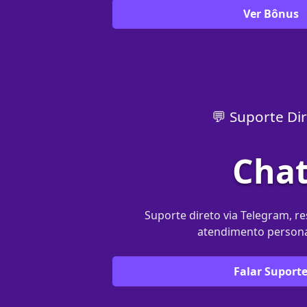
Ver Bônus
💬 Suporte Di
Cha
Suporte direto via Telegram, r
atendimento persona
Falar Suport