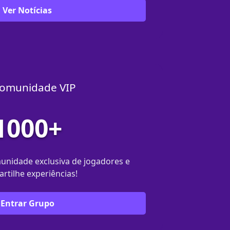
Ver Notícias
Comunidade VIP
1000+
unidade exclusiva de jogadores e
rtilhe experiências!
Entrar Grupo