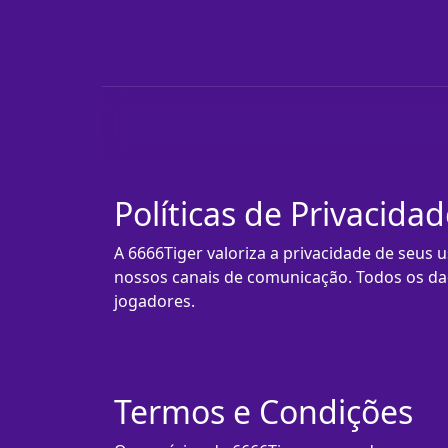
Políticas de Privacida
A 6666Tiger valoriza a privacidade de seus
nossos canais de comunicação. Todos os dad
jogadores.
Termos e Condições