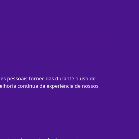
es pessoais fornecidas durante o uso de
elhoria contínua da experiência de nossos