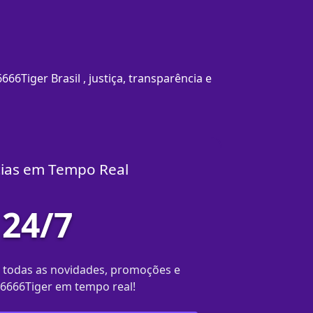
6Tiger Brasil , justiça, transparência e
cias em Tempo Real
24/7
e todas as novidades, promoções e
 6666Tiger em tempo real!