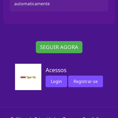
automaticamente
SEGUIR AGORA
Acessos
Login
Registrar-se