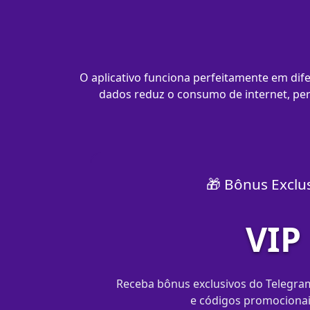
O aplicativo funciona perfeitamente em dif
dados reduz o consumo de internet, pe
🎁 Bônus Exclu
VIP
Receba bônus exclusivos do Telegra
e códigos promocionai