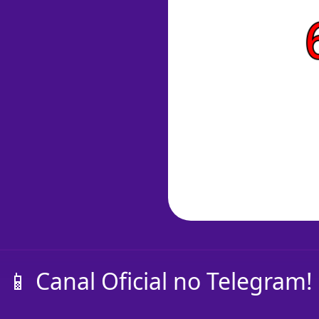
📱 Canal Oficial no Telegram!