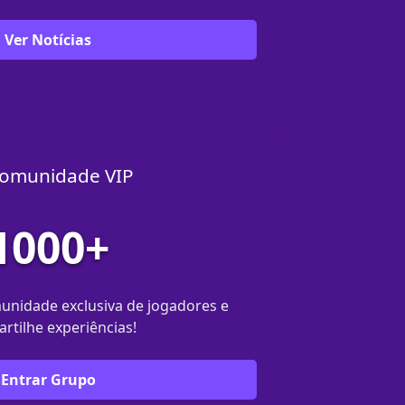
Ver Notícias
Comunidade VIP
1000+
unidade exclusiva de jogadores e
rtilhe experiências!
Entrar Grupo