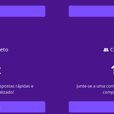
reto
👥 
t
espostas rápidas e
Junte-se a uma com
lizado!
compa
e