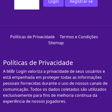
Login
Registrar-se
Políticas de Privacidade
Termos e Condições
Sitemap
Políticas de Privacidade
A 66Br Login valoriza a privacidade de seus usuários e
está empenhada em proteger todas as informações
pessoais fornecidas durante o uso de nossos canais de
comunicação. Todos os dados coletados são utilizados
exclusivamente para fins de melhoria contínua da
experiência de nossos jogadores.