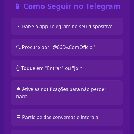
📱 Como Seguir no Telegram
📱 Baixe o app Telegram no seu dispositivo
🔍 Procure por "@66Dv.ComOficial"
👆 Toque em "Entrar" ou "Join"
🔔 Ative as notificações para não perder
nada
💬 Participe das conversas e interaja