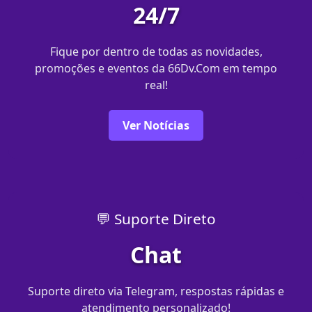
24/7
Fique por dentro de todas as novidades,
promoções e eventos da 66Dv.Com em tempo
real!
Ver Notícias
💬 Suporte Direto
Chat
Suporte direto via Telegram, respostas rápidas e
atendimento personalizado!