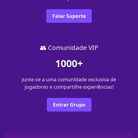
Falar Suporte
👥 Comunidade VIP
1000+
Junte-se a uma comunidade exclusiva de
jogadores e compartilhe experiências!
Entrar Grupo