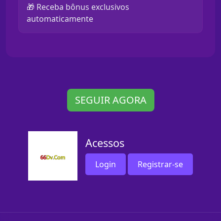
🎁 Receba bônus exclusivos
automaticamente
SEGUIR AGORA
Acessos
Login
Registrar-se