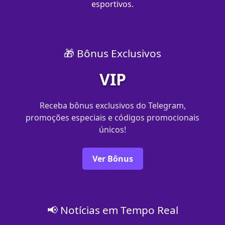
esportivos.
🎁 Bônus Exclusivos
VIP
Receba bônus exclusivos do Telegram,
promoções especiais e códigos promocionais
únicos!
Ver Bônus
📢 Notícias em Tempo Real