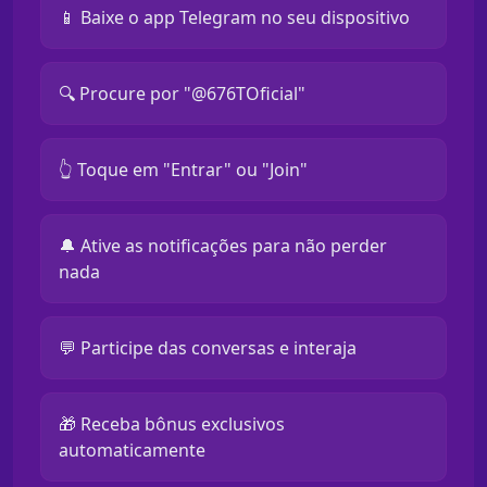
📱 Baixe o app Telegram no seu dispositivo
🔍 Procure por "@676TOficial"
👆 Toque em "Entrar" ou "Join"
🔔 Ative as notificações para não perder
nada
💬 Participe das conversas e interaja
🎁 Receba bônus exclusivos
automaticamente