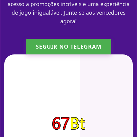
acesso a promoções incríveis e uma experiência
de jogo inigualável. Junte-se aos vencedores
agora!
SEGUIR NO TELEGRAM