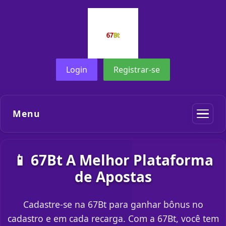
Login
Registrar-se
Menu
📱 67Bt A Melhor Plataforma
de Apostas
Cadastre-se na 67Bt para ganhar bônus no
cadastro e em cada recarga. Com a 67Bt, você tem