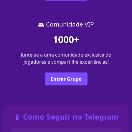
👥 Comunidade VIP
1000+
Junte-se a uma comunidade exclusiva de
jogadores e compartilhe experiências!
Entrar Grupo
📱 Como Seguir no Telegram