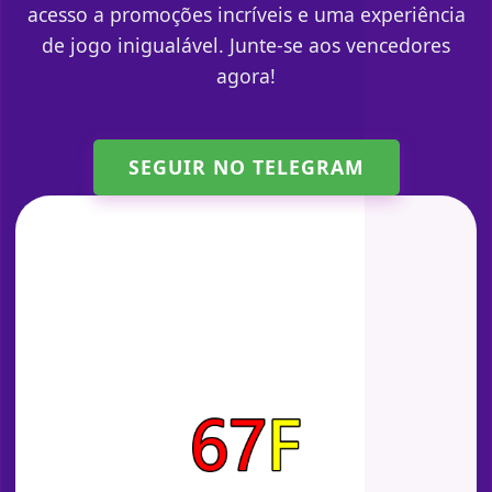
acesso a promoções incríveis e uma experiência
de jogo inigualável. Junte-se aos vencedores
agora!
SEGUIR NO TELEGRAM