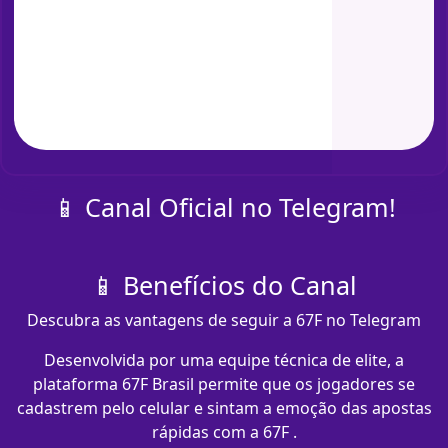
📱 Canal Oficial no Telegram!
📱 Benefícios do Canal
Descubra as vantagens de seguir a 67F no Telegram
Desenvolvida por uma equipe técnica de elite, a
plataforma 67F Brasil permite que os jogadores se
cadastrem pelo celular e sintam a emoção das apostas
rápidas com a 67F .