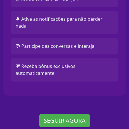
🔔 Ative as notificações para não perder
nada
💬 Participe das conversas e interaja
🎁 Receba bônus exclusivos
automaticamente
SEGUIR AGORA