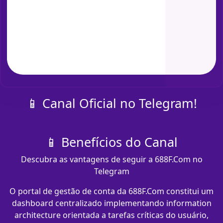
📱 Canal Oficial no Telegram!
📱 Benefícios do Canal
Descubra as vantagens de seguir a 688F.Com no
Telegram
O portal de gestão de conta da 688F.Com constitui um
dashboard centralizado implementando information
architecture orientada a tarefas críticas do usuário,