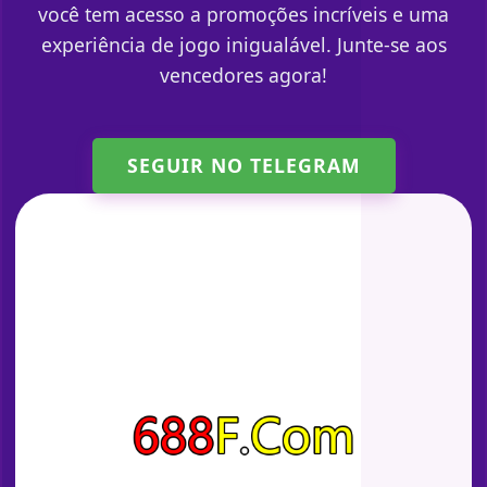
você tem acesso a promoções incríveis e uma
experiência de jogo inigualável. Junte-se aos
vencedores agora!
SEGUIR NO TELEGRAM