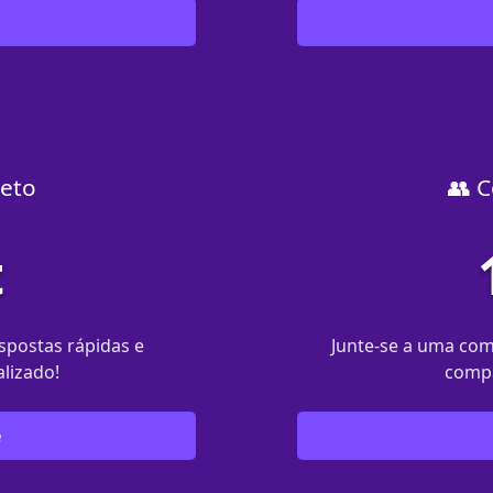
reto
👥 
t
espostas rápidas e
Junte-se a uma com
lizado!
compa
e