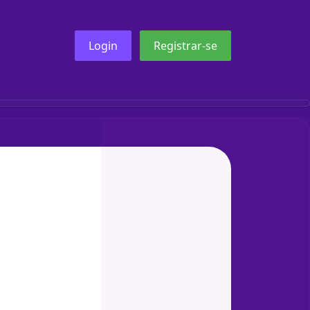
Login
Registrar-se