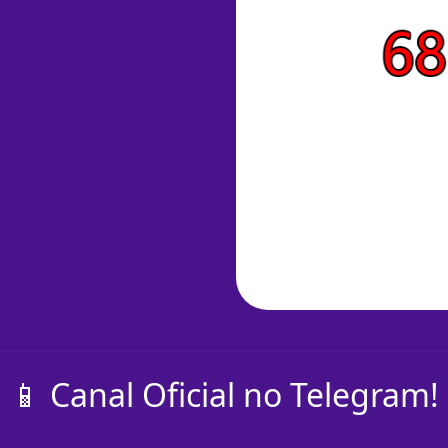
📱 Canal Oficial no Telegram!