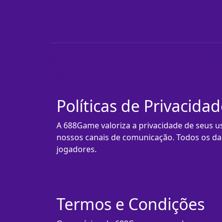
Políticas de Privacida
A 688Game valoriza a privacidade de seus 
nossos canais de comunicação. Todos os dad
jogadores.
Termos e Condições