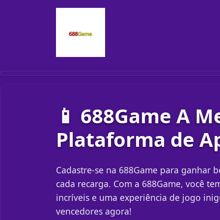
📱 688Game A M
Plataforma de A
Cadastre-se na 688Game para ganhar b
cada recarga. Com a 688Game, você te
incríveis e uma experiência de jogo inig
vencedores agora!