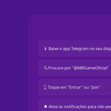
📱 Baixe o app Telegram no seu disp
🔍 Procure por "@688GameOficial"
👆 Toque em "Entrar" ou "Join"
🔔 Ative as notificações para não p