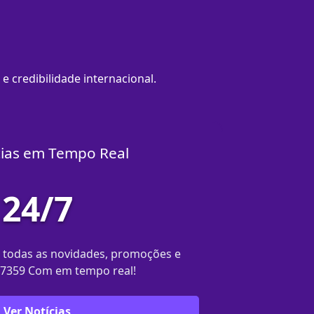
e credibilidade internacional.
cias em Tempo Real
24/7
e todas as novidades, promoções e
 7359 Com em tempo real!
Ver Notícias