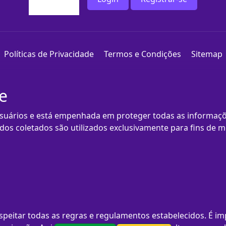
Políticas de Privacidade
Termos e Condições
Sitemap
de
 usuários e está empenhada em proteger todas as informaçõ
os coletados são utilizados exclusivamente para fins de m
eitar todas as regras e regulamentos estabelecidos. É im