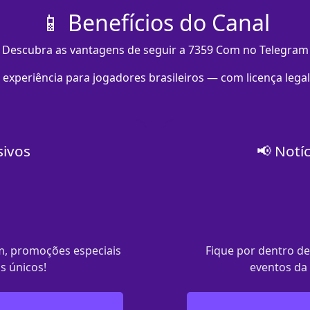
📱 Benefícios do Canal
Descubra as vantagens de seguir a 7359 Com no Telegram
xperiência para jogadores brasileiros — com licença legal 
sivos
📢 Notí
m, promoções especiais
Fique por dentro d
s únicos!
eventos da