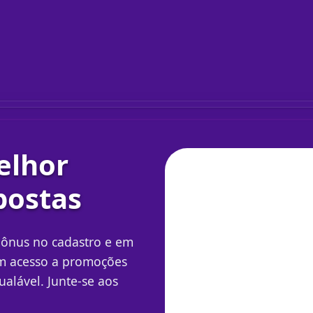
elhor
postas
bônus no cadastro e em
em acesso a promoções
ualável. Junte-se aos