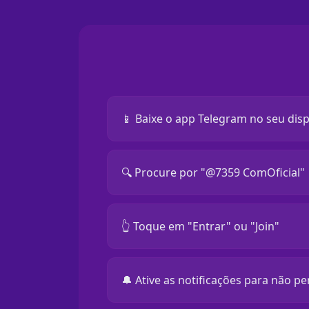
📱 Baixe o app Telegram no seu disp
🔍 Procure por "@7359 ComOficial"
👆 Toque em "Entrar" ou "Join"
🔔 Ative as notificações para não p