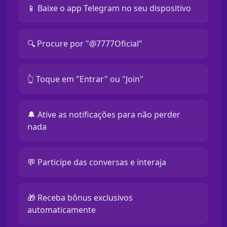
📱 Baixe o app Telegram no seu dispositivo
🔍 Procure por "@7777Oficial"
👆 Toque em "Entrar" ou "Join"
🔔 Ative as notificações para não perder
nada
💬 Participe das conversas e interaja
🎁 Receba bônus exclusivos
automaticamente