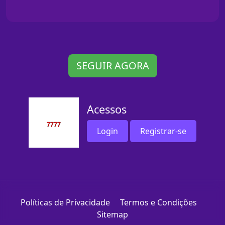
SEGUIR AGORA
Acessos
Login
Registrar-se
Políticas de Privacidade
Termos e Condições
Sitemap