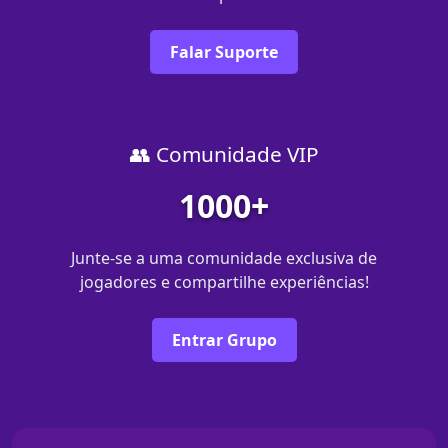
Falar Suporte
👥 Comunidade VIP
1000+
Junte-se a uma comunidade exclusiva de
jogadores e compartilhe experiências!
Entrar Grupo