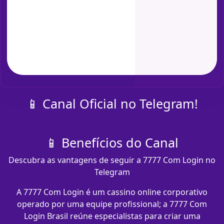
📱 Canal Oficial no Telegram!
📱 Benefícios do Canal
Descubra as vantagens de seguir a 7777 Com Login no
Telegram
A 7777 Com Login é um cassino online corporativo
operado por uma equipe profissional; a 7777 Com
Login Brasil reúne especialistas para criar uma