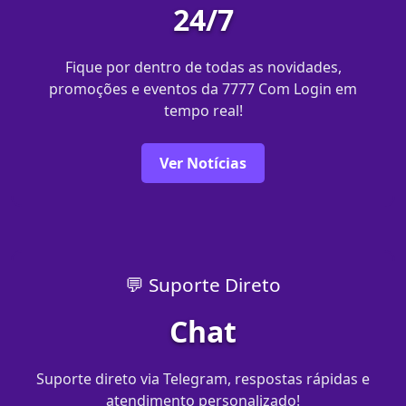
24/7
Fique por dentro de todas as novidades,
promoções e eventos da 7777 Com Login em
tempo real!
Ver Notícias
💬 Suporte Direto
Chat
Suporte direto via Telegram, respostas rápidas e
atendimento personalizado!