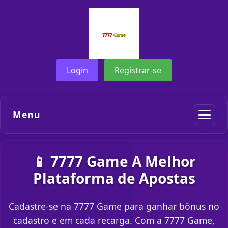
Login
Registrar-se
Menu
📱 7777 Game A Melhor
Plataforma de Apostas
Cadastre-se na 7777 Game para ganhar bônus no
cadastro e em cada recarga. Com a 7777 Game,