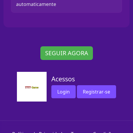
automaticamente
SEGUIR AGORA
Acessos
Login
Registrar-se