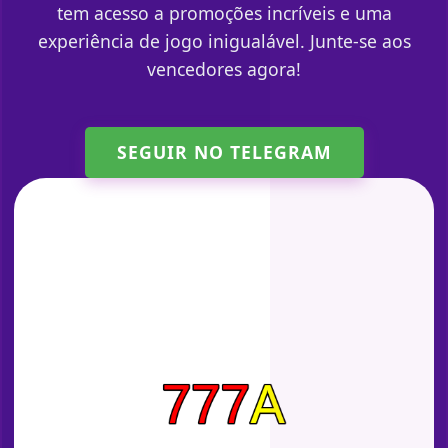
tem acesso a promoções incríveis e uma
experiência de jogo inigualável. Junte-se aos
vencedores agora!
SEGUIR NO TELEGRAM