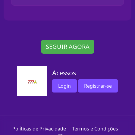
SEGUIR AGORA
Acessos
Login
Registrar-se
Políticas de Privacidade
Termos e Condições