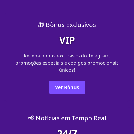
🎁 Bônus Exclusivos
VIP
Receba bônus exclusivos do Telegram,
promoções especiais e códigos promocionais
únicos!
Ver Bônus
📢 Notícias em Tempo Real
24/7