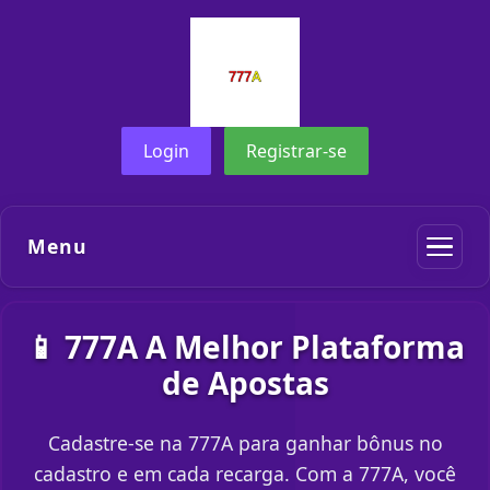
Login
Registrar-se
Menu
📱 777A A Melhor Plataforma
de Apostas
Cadastre-se na 777A para ganhar bônus no
cadastro e em cada recarga. Com a 777A, você