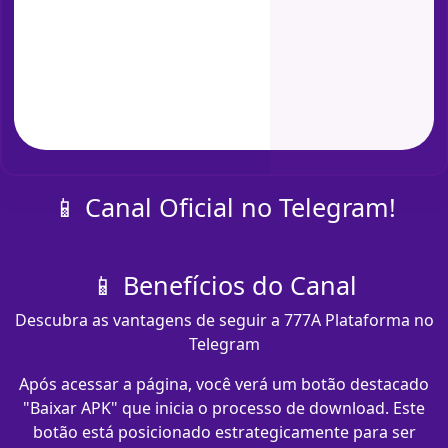
📱 Canal Oficial no Telegram!
📱 Benefícios do Canal
Descubra as vantagens de seguir a 777A Plataforma no
Telegram
Após acessar a página, você verá um botão destacado
"Baixar APK" que inicia o processo de download. Este
botão está posicionado estrategicamente para ser