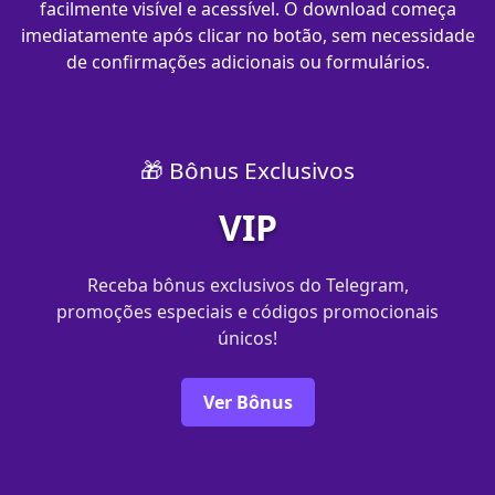
facilmente visível e acessível. O download começa
imediatamente após clicar no botão, sem necessidade
de confirmações adicionais ou formulários.
🎁 Bônus Exclusivos
VIP
Receba bônus exclusivos do Telegram,
promoções especiais e códigos promocionais
únicos!
Ver Bônus