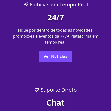
📢 Notícias em Tempo Real
24/7
Fique por dentro de todas as novidades,
promoções e eventos da 777A Plataforma em
tempo real!
Ver Notícias
💬 Suporte Direto
Chat