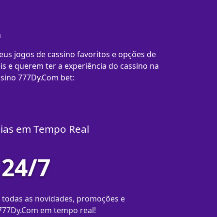
m
eus jogos de cassino favoritos e opções de
s e querem ter a experiência do cassino na
ssino 777Dy.Com bet:
cias em Tempo Real
24/7
e todas as novidades, promoções e
777Dy.Com em tempo real!