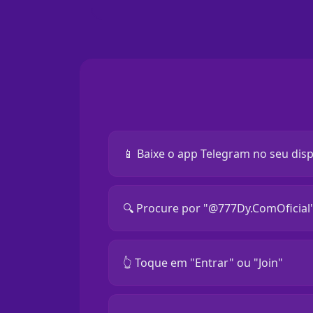
📱 Baixe o app Telegram no seu disp
🔍 Procure por "@777Dy.ComOficial
👆 Toque em "Entrar" ou "Join"