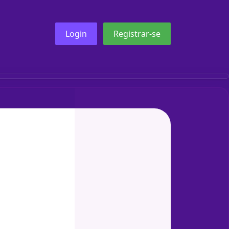
Login
Registrar-se