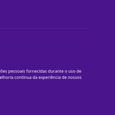
ões pessoais fornecidas durante o uso de
elhoria contínua da experiência de nossos