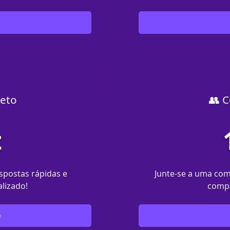
reto
👥 
t
espostas rápidas e
Junte-se a uma com
lizado!
compa
e