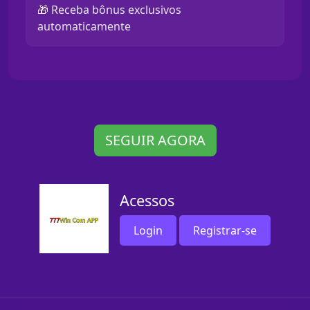
🎁 Receba bônus exclusivos
automaticamente
SEGUIR AGORA
Acessos
Login
Registrar-se