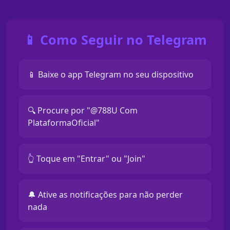
📱 Como Seguir no Telegram
📱 Baixe o app Telegram no seu dispositivo
🔍 Procure por "@788U Com
PlataformaOficial"
👆 Toque em "Entrar" ou "Join"
🔔 Ative as notificações para não perder
nada