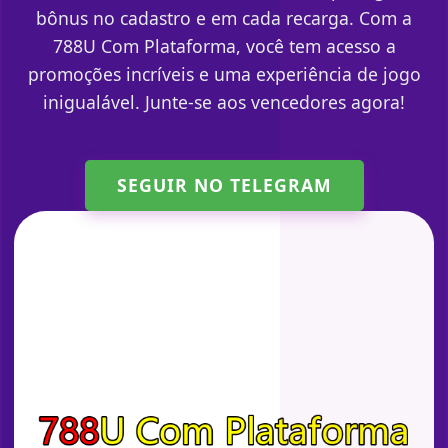
bônus no cadastro e em cada recarga. Com a
788U Com Plataforma, você tem acesso a
promoções incríveis e uma experiência de jogo
inigualável. Junte-se aos vencedores agora!
SEGUIR NO TELEGRAM