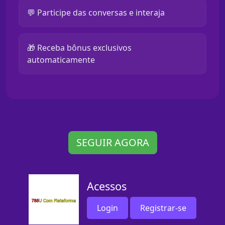
💬 Participe das conversas e interaja
🎁 Receba bônus exclusivos
automaticamente
SEGUIR AGORA
Acessos
Login
Registrar-se