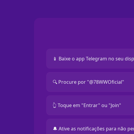
📱 Baixe o app Telegram no seu disp
🔍 Procure por "@78WWOficial"
👆 Toque em "Entrar" ou "Join"
🔔 Ative as notificações para não p