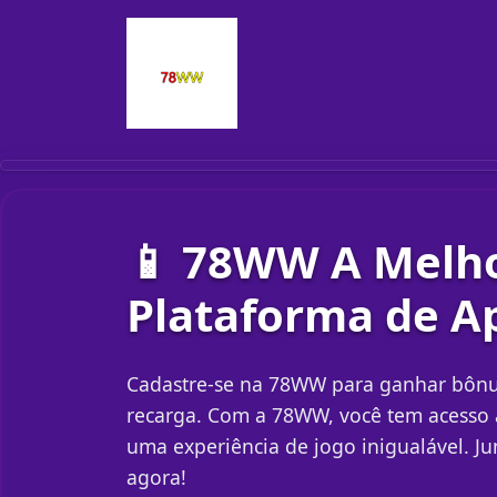
📱 78WW A Melh
Plataforma de A
Cadastre-se na 78WW para ganhar bônu
recarga. Com a 78WW, você tem acesso 
uma experiência de jogo inigualável. J
agora!