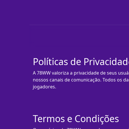
Políticas de Privacida
A 78WW valoriza a privacidade de seus usu
nossos canais de comunicação. Todos os dad
jogadores.
Termos e Condições