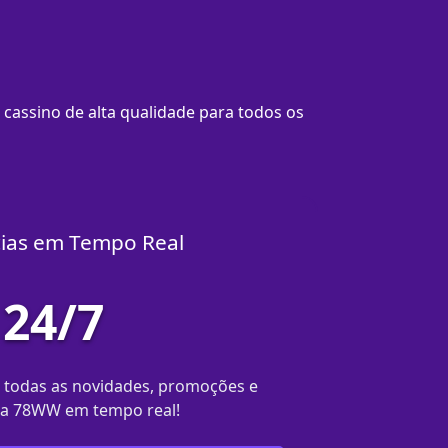
cassino de alta qualidade para todos os
cias em Tempo Real
24/7
e todas as novidades, promoções e
da 78WW em tempo real!