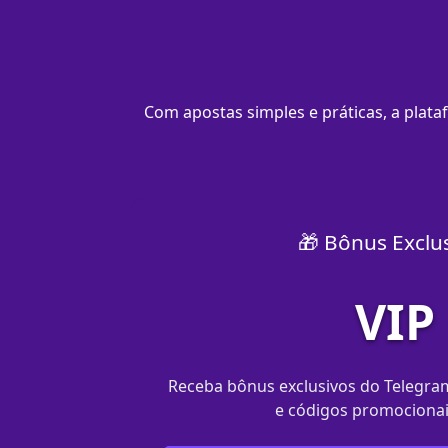
Com apostas simples e práticas, a plat
🎁 Bônus Exclu
VIP
Receba bônus exclusivos do Telegra
e códigos promocionai