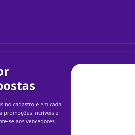
or
postas
s no cadastro e em cada
a promoções incríveis e
unte-se aos vencedores