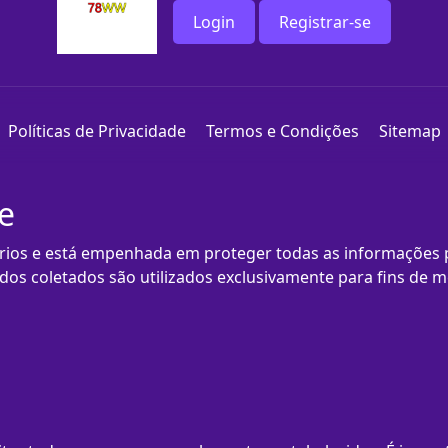
Login
Registrar-se
Políticas de Privacidade
Termos e Condições
Sitemap
de
ários e está empenhada em proteger todas as informações 
os coletados são utilizados exclusivamente para fins de m