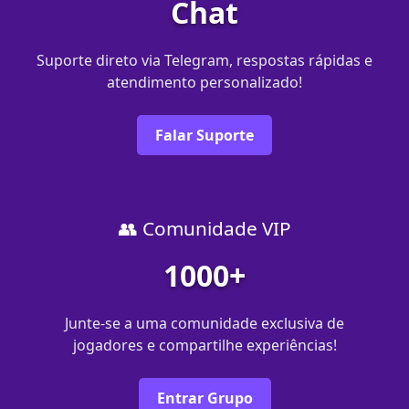
Chat
Suporte direto via Telegram, respostas rápidas e
atendimento personalizado!
Falar Suporte
👥 Comunidade VIP
1000+
Junte-se a uma comunidade exclusiva de
jogadores e compartilhe experiências!
Entrar Grupo