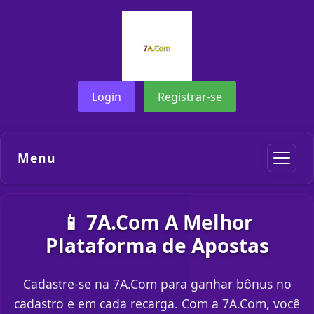
Login
Registrar-se
Menu
📱 7A.Com A Melhor
Plataforma de Apostas
Cadastre-se na 7A.Com para ganhar bônus no
cadastro e em cada recarga. Com a 7A.Com, você