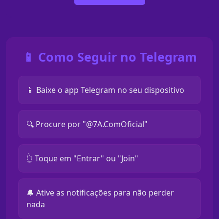
📱 Como Seguir no Telegram
📱 Baixe o app Telegram no seu dispositivo
🔍 Procure por "@7A.ComOficial"
👆 Toque em "Entrar" ou "Join"
🔔 Ative as notificações para não perder
nada