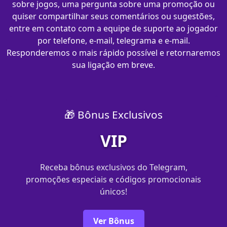
sobre jogos, uma pergunta sobre uma promoção ou
quiser compartilhar seus comentários ou sugestões,
entre em contato com a equipe de suporte ao jogador
por telefone, e-mail, telegrama e e-mail.
Responderemos o mais rápido possível e retornaremos
sua ligação em breve.
🎁 Bônus Exclusivos
VIP
Receba bônus exclusivos do Telegram,
promoções especiais e códigos promocionais
únicos!
Ver Bônus