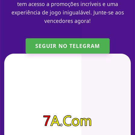
tem acesso a promoções incríveis e uma
experiência de jogo inigualável. Junte-se aos
vencedores agora!
SEGUIR NO TELEGRAM