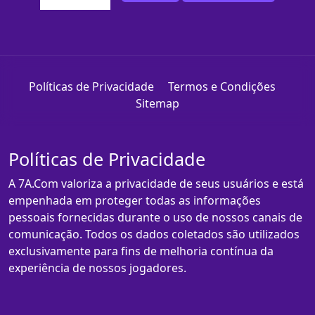
Políticas de Privacidade
Termos e Condições
Sitemap
Políticas de Privacidade
A 7A.Com valoriza a privacidade de seus usuários e está
empenhada em proteger todas as informações
pessoais fornecidas durante o uso de nossos canais de
comunicação. Todos os dados coletados são utilizados
exclusivamente para fins de melhoria contínua da
experiência de nossos jogadores.