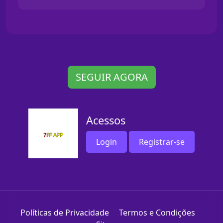
SEGUIR AGORA
Acessos
Login
Registrar-se
Políticas de Privacidade
Termos e Condições