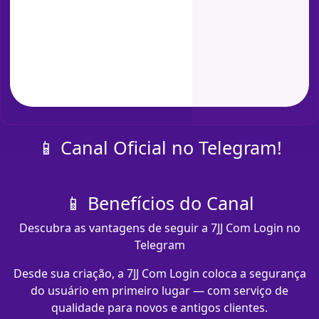
📱 Canal Oficial no Telegram!
📱 Benefícios do Canal
Descubra as vantagens de seguir a 7JJ Com Login no
Telegram
Desde sua criação, a 7JJ Com Login coloca a segurança
do usuário em primeiro lugar — com serviço de
qualidade para novos e antigos clientes.