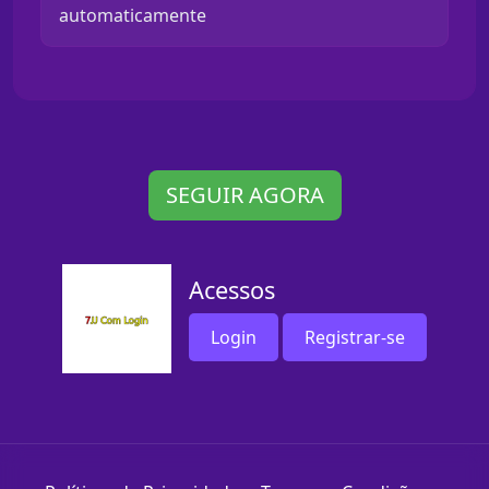
automaticamente
SEGUIR AGORA
Acessos
Login
Registrar-se