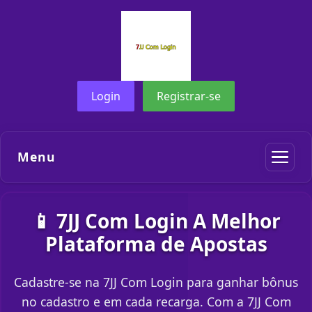
Login
Registrar-se
Menu
📱 7JJ Com Login A Melhor
Plataforma de Apostas
Cadastre-se na 7JJ Com Login para ganhar bônus
no cadastro e em cada recarga. Com a 7JJ Com