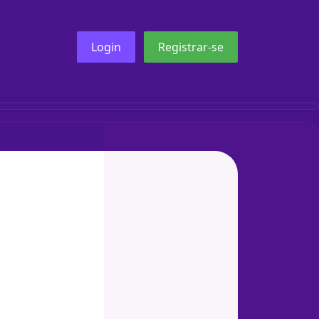
Login
Registrar-se