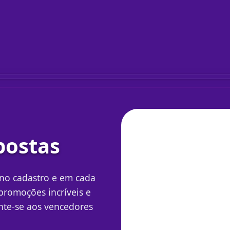
postas
no cadastro e em cada
promoções incríveis e
unte-se aos vencedores