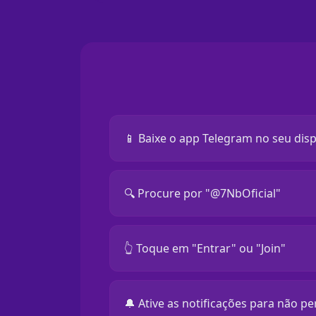
📱 Baixe o app Telegram no seu disp
🔍 Procure por "@7NbOficial"
👆 Toque em "Entrar" ou "Join"
🔔 Ative as notificações para não p