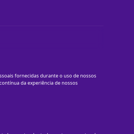
ssoais fornecidas durante o uso de nossos
 contínua da experiência de nossos