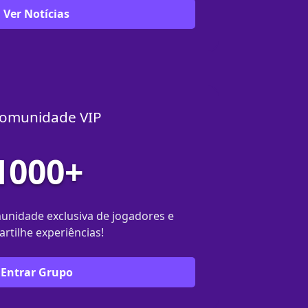
Ver Notícias
Comunidade VIP
1000+
unidade exclusiva de jogadores e
rtilhe experiências!
Entrar Grupo